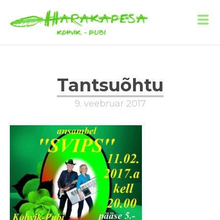
Tantsuõhtu
9. veebruar 2017